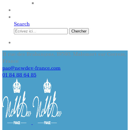
SITE INTERNET
QUI SOMMES-NOUS
CONTACT
Search
Chercher
SE CONNECTER
11 rue des Brabançons, 19360, Malemort sur Correze,
France
pao@newdev-france.com
01 84 88 64 85