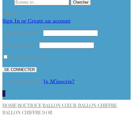
Chercher
Menu
Sign In or Create an account
Adresse Email
*
Mot de passe
*
Souviens toi de moi
SE CONNECTER
Nouvelle cliente
Je M'inscris?
0
HOME
BOUTIQUE
BALLON-CŒUR, BALLON-CHIFFRE
BALLON-CHIFFRE 9 OR