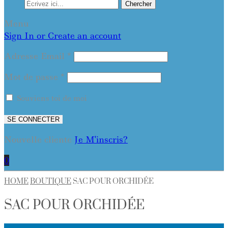
Chercher
Menu
Sign In or Create an account
Adresse Email
*
Mot de passe
*
Souviens toi de moi
SE CONNECTER
Nouvelle cliente
Je M'inscris?
0
HOME
BOUTIQUE
SAC POUR ORCHIDÉE
SAC POUR ORCHIDÉE