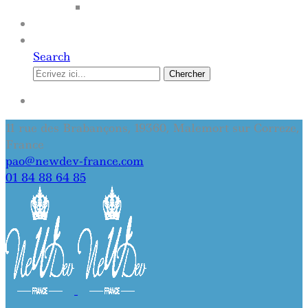
SITE INTERNET
QUI SOMMES-NOUS
CONTACT
Search
Chercher
SE CONNECTER
11 rue des Brabançons, 19360, Malemort sur Correze,
France
pao@newdev-france.com
01 84 88 64 85