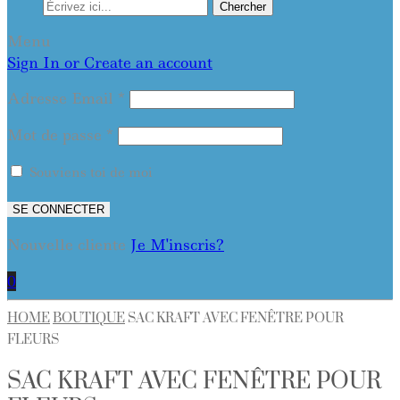
Chercher
Menu
Sign In or Create an account
Adresse Email
*
Mot de passe
*
Souviens toi de moi
SE CONNECTER
Nouvelle cliente
Je M'inscris?
0
HOME
BOUTIQUE
SAC KRAFT AVEC FENÊTRE POUR
FLEURS
SAC KRAFT AVEC FENÊTRE POUR