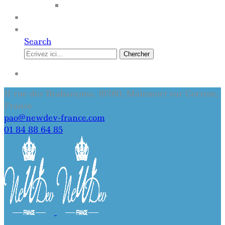
SITE INTERNET
QUI SOMMES-NOUS
CONTACT
Search
Chercher
SE CONNECTER
11 rue des Brabançons, 19360, Malemort sur Correze,
France
pao@newdev-france.com
01 84 88 64 85