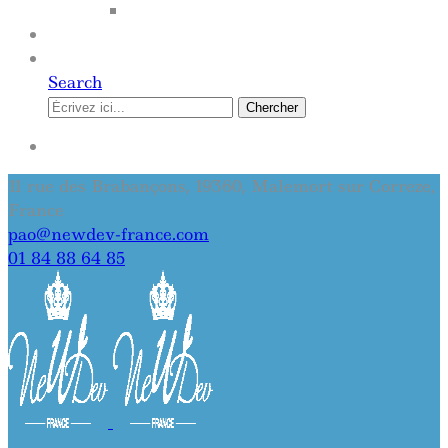
SITE INTERNET
QUI SOMMES-NOUS
CONTACT
Search
Chercher
SE CONNECTER
11 rue des Brabançons, 19360, Malemort sur Correze,
France
pao@newdev-france.com
01 84 88 64 85