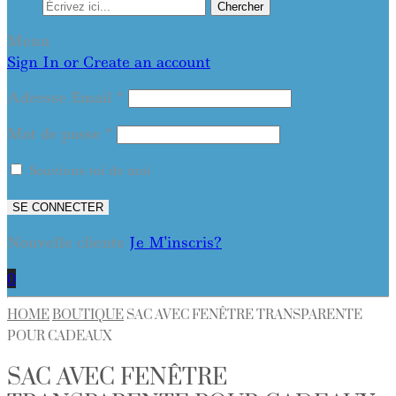
Chercher
Menu
Sign In or Create an account
Adresse Email
*
Mot de passe
*
Souviens toi de moi
SE CONNECTER
Nouvelle cliente
Je M'inscris?
0
HOME
BOUTIQUE
SAC AVEC FENÊTRE TRANSPARENTE
POUR CADEAUX
SAC AVEC FENÊTRE