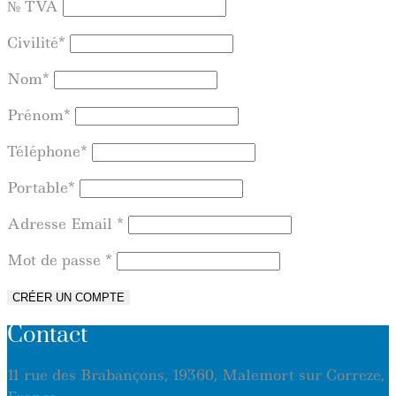
№ TVA
Civilité
*
Nom
*
Prénom
*
Téléphone
*
Portable
*
Adresse Email
*
Mot de passe
*
CRÉER UN COMPTE
Contact
11 rue des Brabançons, 19360, Malemort sur Correze,