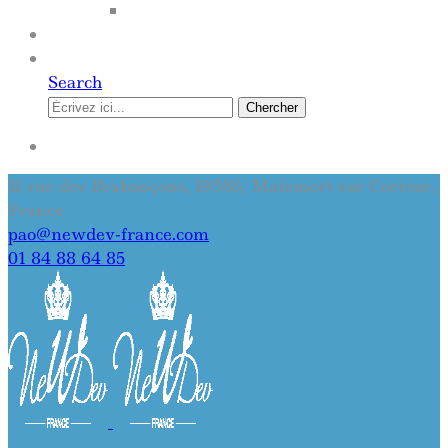
SITE INTERNET
QUI SOMMES-NOUS
CONTACT
Search
Chercher
SE CONNECTER
11 rue des Brabançons, 19360, Malemort sur Correze,
France
pao@newdev-france.com
01 84 88 64 85