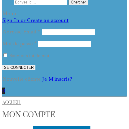
Chercher
Menu
Sign In or Create an account
Adresse Email
*
Mot de passe
*
Souviens toi de moi
SE CONNECTER
Nouvelle cliente
Je M'inscris?
0
ACCUEIL
MON COMPTE