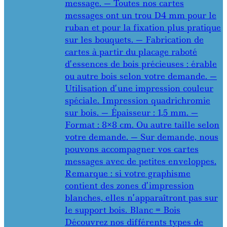
message. — Toutes nos cartes
messages ont un trou D4 mm pour le
ruban et pour la fixation plus pratique
sur les bouquets. — Fabrication de
cartes à partir du placage raboté
d’essences de bois précieuses : érable
ou autre bois selon votre demande. —
Utilisation d’une impression couleur
spéciale. Impression quadrichromie
sur bois. — Épaisseur : 1,5 mm. —
Format : 8×8 cm. Ou autre taille selon
votre demande. — Sur demande, nous
pouvons accompagner vos cartes
messages avec de petites enveloppes.
Remarque : si votre graphisme
contient des zones d’impression
blanches, elles n’apparaîtront pas sur
le support bois. Blanc = Bois
Découvrez nos différents types de