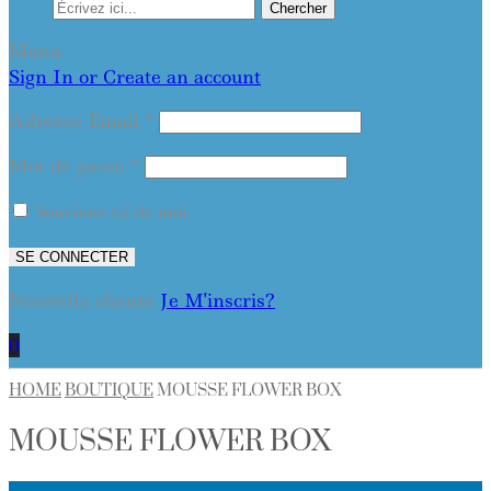
Chercher
Menu
Sign In or Create an account
Adresse Email
*
Mot de passe
*
Souviens toi de moi
SE CONNECTER
Nouvelle cliente
Je M'inscris?
0
HOME
BOUTIQUE
MOUSSE FLOWER BOX
MOUSSE FLOWER BOX