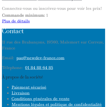
Connectez-vous ou inscrivez-vous pour voir les prix!
Commande minimum:
1
Plus de détails
Contact
11 rue des Brabançons, 19360, Malemort sur Correze,
France
Email:
pao@newdev-france.com
Télephone:
01 84 88 64 85
À propos de la société
Paiement sécurisé
Livraison
Conditions générales de vente
Mentions légales et politique de confidentialité