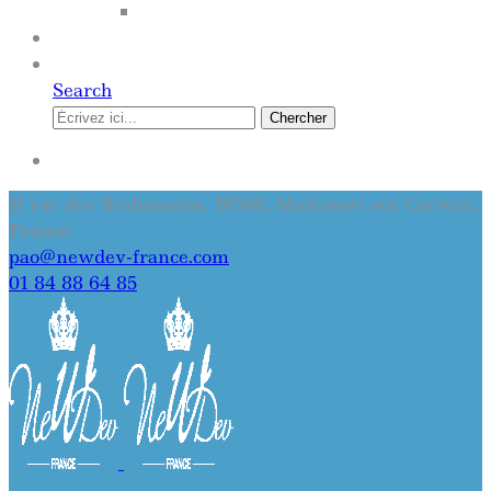
SITE INTERNET
QUI SOMMES-NOUS
CONTACT
Search
Chercher
SE CONNECTER
11 rue des Brabançons, 19360, Malemort sur Correze,
France
pao@newdev-france.com
01 84 88 64 85