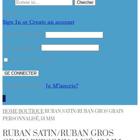
Chercher
Menu
Sign In or Create an account
Adresse Email
*
Mot de passe
*
Souviens toi de moi
SE CONNECTER
Nouvelle cliente
Je M'inscris?
0
HOME
BOUTIQUE
RUBAN SATIN/RUBAN GROS GRAIN
PERSONNALISÉ, 13 MM
RUBAN SATIN/RUBAN GROS