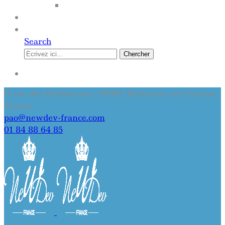
SITE INTERNET
QUI SOMMES-NOUS
CONTACT
Search
Chercher
SE CONNECTER
11 rue des Brabançons, 19360, Malemort sur Correze,
France
pao@newdev-france.com
01 84 88 64 85