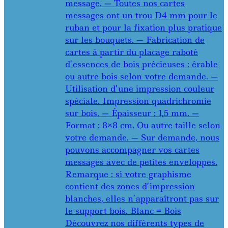
message. — Toutes nos cartes
messages ont un trou D4 mm pour le
ruban et pour la fixation plus pratique
sur les bouquets. — Fabrication de
cartes à partir du placage raboté
d’essences de bois précieuses : érable
ou autre bois selon votre demande. —
Utilisation d’une impression couleur
spéciale. Impression quadrichromie
sur bois. — Épaisseur : 1,5 mm. —
Format : 8×8 cm. Ou autre taille selon
votre demande. — Sur demande, nous
pouvons accompagner vos cartes
messages avec de petites enveloppes.
Remarque : si votre graphisme
contient des zones d’impression
blanches, elles n’apparaîtront pas sur
le support bois. Blanc = Bois
Découvrez nos différents types de