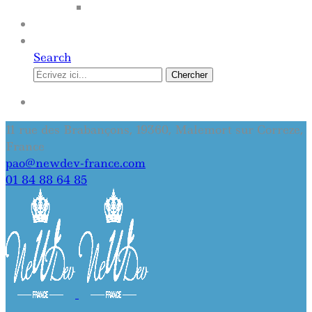
SITE INTERNET
QUI SOMMES-NOUS
CONTACT
Search
Chercher
SE CONNECTER
11 rue des Brabançons, 19360, Malemort sur Correze,
France
pao@newdev-france.com
01 84 88 64 85