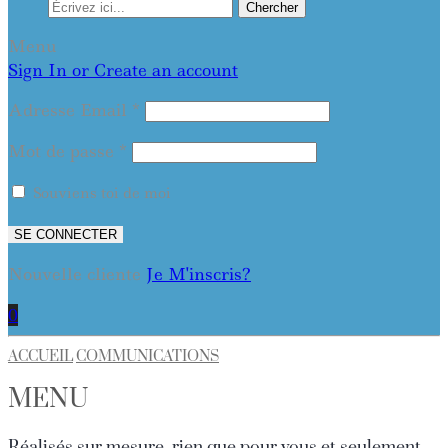
Chercher
Menu
Sign In or Create an account
Adresse Email
*
Mot de passe
*
Souviens toi de moi
SE CONNECTER
Nouvelle cliente
Je M'inscris?
0
ACCUEIL
COMMUNICATIONS
MENU