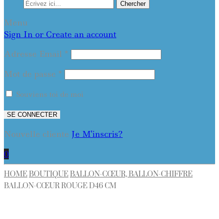
Chercher
Menu
Sign In or Create an account
Adresse Email
*
Mot de passe
*
Souviens toi de moi
SE CONNECTER
Nouvelle cliente
Je M'inscris?
0
HOME
BOUTIQUE
BALLON-CŒUR, BALLON-CHIFFRE
BALLON-CŒUR ROUGE D46 CM