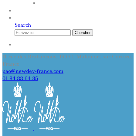
SITE INTERNET
QUI SOMMES-NOUS
CONTACT
Search
Chercher
SE CONNECTER
11 rue des Brabançons, 19360, Malemort sur Correze,
France
pao@newdev-france.com
01 84 88 64 85