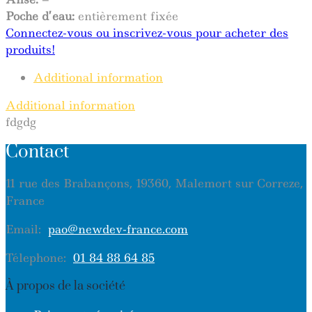
Poche d’eau:
entièrement fixée
Connectez-vous ou inscrivez-vous pour acheter des
produits!
Additional information
Additional information
fdgdg
Contact
11 rue des Brabançons, 19360, Malemort sur Correze,
France
Email:
pao@newdev-france.com
Télephone:
01 84 88 64 85
À propos de la société