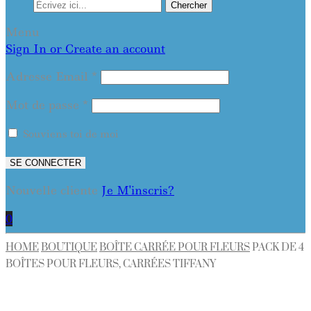
Chercher
Menu
Sign In or Create an account
Adresse Email
*
Mot de passe
*
Souviens toi de moi
SE CONNECTER
Nouvelle cliente
Je M'inscris?
0
HOME
BOUTIQUE
BOÎTE CARRÉE POUR FLEURS
PACK DE 4
BOÎTES POUR FLEURS, CARRÉES TIFFANY