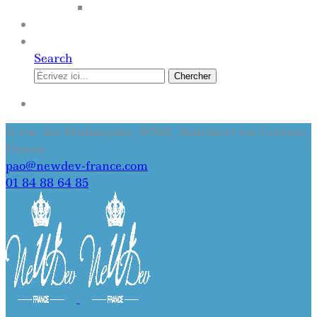
SITE INTERNET
QUI SOMMES-NOUS
CONTACT
Search
Chercher
SE CONNECTER
11 rue des Brabançons, 19360, Malemort sur Correze,
France
pao@newdev-france.com
01 84 88 64 85