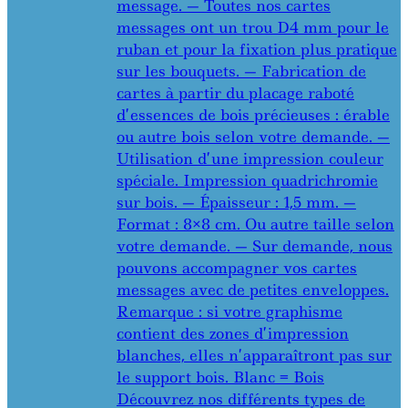
message. — Toutes nos cartes
messages ont un trou D4 mm pour le
ruban et pour la fixation plus pratique
sur les bouquets. — Fabrication de
cartes à partir du placage raboté
d’essences de bois précieuses : érable
ou autre bois selon votre demande. —
Utilisation d’une impression couleur
spéciale. Impression quadrichromie
sur bois. — Épaisseur : 1,5 mm. —
Format : 8×8 cm. Ou autre taille selon
votre demande. — Sur demande, nous
pouvons accompagner vos cartes
messages avec de petites enveloppes.
Remarque : si votre graphisme
contient des zones d’impression
blanches, elles n’apparaîtront pas sur
le support bois. Blanc = Bois
Découvrez nos différents types de