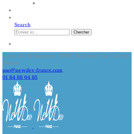
SITE INTERNET
QUI SOMMES-NOUS
CONTACT
Search
Chercher
SE CONNECTER
11 rue des Brabançons, 19360, Malemort sur Correze,
France
pao@newdev-france.com
01 84 88 64 85