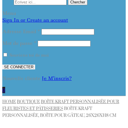
Chercher
Menu
Sign In or Create an account
Adresse Email
*
Mot de passe
*
Souviens toi de moi
SE CONNECTER
Nouvelle cliente
Je M'inscris?
0
HOME
BOUTIQUE
BOÎTE KRAFT PERSONNALISÉE POUR
FLEURISTES ET PÂTISSERIES
BOÎTE KRAFT
PERSONNALISÉE, BOÎTE POUR GÂTEAU, 26X26XH8 CM