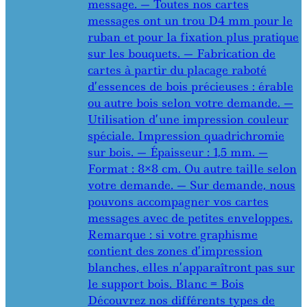
message. — Toutes nos cartes
messages ont un trou D4 mm pour le
ruban et pour la fixation plus pratique
sur les bouquets. — Fabrication de
cartes à partir du placage raboté
d’essences de bois précieuses : érable
ou autre bois selon votre demande. —
Utilisation d’une impression couleur
spéciale. Impression quadrichromie
sur bois. — Épaisseur : 1,5 mm. —
Format : 8×8 cm. Ou autre taille selon
votre demande. — Sur demande, nous
pouvons accompagner vos cartes
messages avec de petites enveloppes.
Remarque : si votre graphisme
contient des zones d’impression
blanches, elles n’apparaîtront pas sur
le support bois. Blanc = Bois
Découvrez nos différents types de