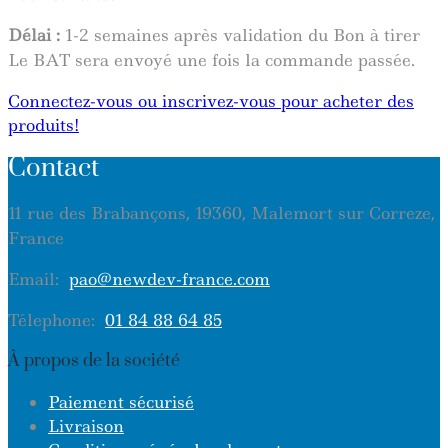
Délai :
1-2 semaines après validation du Bon à tirer
Le BAT sera envoyé une fois la commande passée.
Connectez-vous ou inscrivez-vous pour acheter des
produits!
Contact
11 rue des Brabançons, 19360, Malemort sur Correze,
France
Email:
pao@newdev-france.com
Télephone:
01 84 88 64 85
À propos de la société
Paiement sécurisé
Livraison