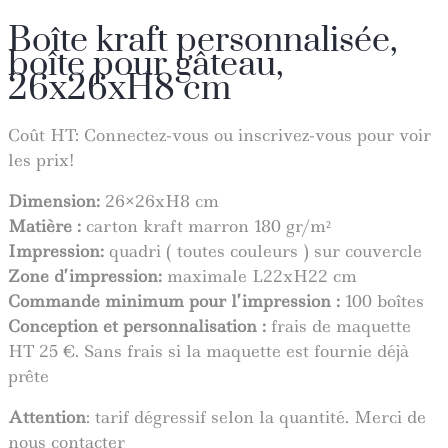
Boîte kraft personnalisée,
boîte pour gâteau,
26x26xH8 cm
Coût HT:
Connectez-vous ou inscrivez-vous pour voir
les prix!
Dimension:
26×26
xH8
cm
Matière :
carton kraft marron 180 gr/m²
Impression:
quadri ( toutes couleurs ) sur couvercle
Zone d’impression:
maximale
L22
x
H22
cm
Commande minimum pour l’impression :
100 boîtes
Conception et personnalisation :
frais de maquette
HT 25 €. Sans frais si la maquette est fournie déjà
prête
Attention
: tarif dégressif selon la quantité. Merci de
nous contacter