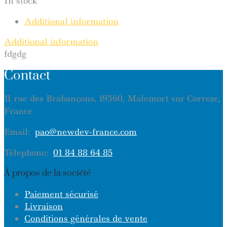
In stock
Additional information
Additional information
fdgdg
Contact
11 rue des Brabançons, 19360, Malemort sur Correze,
France
Email:
pao@newdev-france.com
Télephone:
01 84 88 64 85
À propos de la société
Paiement sécurisé
Livraison
Conditions générales de vente