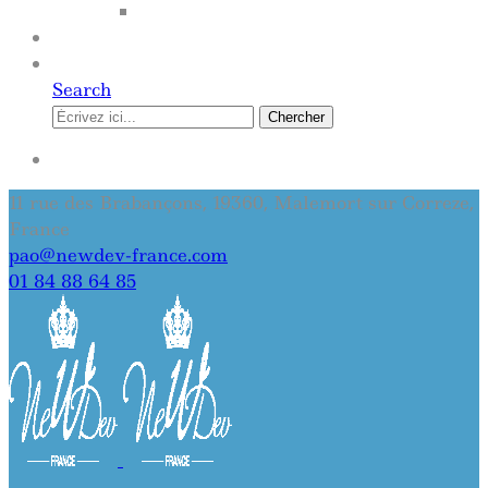
SITE INTERNET
QUI SOMMES-NOUS
CONTACT
Search
Chercher
SE CONNECTER
11 rue des Brabançons, 19360, Malemort sur Correze,
France
pao@newdev-france.com
01 84 88 64 85