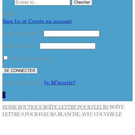
Chercher
Menu
Sign In or Create an account
Adresse Email
*
Mot de passe
*
Souviens toi de moi
SE CONNECTER
Nouvelle cliente
Je M'inscris?
0
HOME
BOUTIQUE
BOÎTE-LETTRE POUR FLEURS
BOÎTE-
LETTRE S POUR FLEURS, BLANCHE, AVEC COUVERCLE