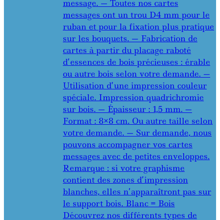
message. — Toutes nos cartes
messages ont un trou D4 mm pour le
ruban et pour la fixation plus pratique
sur les bouquets. — Fabrication de
cartes à partir du placage raboté
d’essences de bois précieuses : érable
ou autre bois selon votre demande. —
Utilisation d’une impression couleur
spéciale. Impression quadrichromie
sur bois. — Épaisseur : 1,5 mm. —
Format : 8×8 cm. Ou autre taille selon
votre demande. — Sur demande, nous
pouvons accompagner vos cartes
messages avec de petites enveloppes.
Remarque : si votre graphisme
contient des zones d’impression
blanches, elles n’apparaîtront pas sur
le support bois. Blanc = Bois
Découvrez nos différents types de