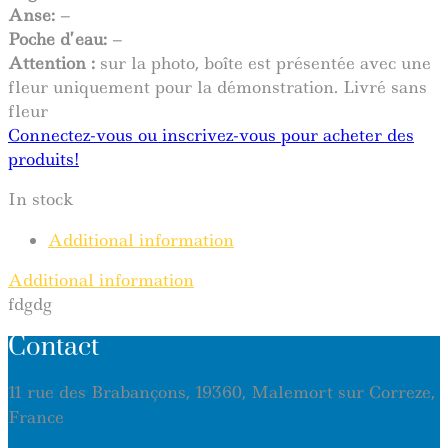
Anse:
–
Poche d’eau:
–
Attention :
sur la photo, boîte est présentée avec une
fleur uniquement pour la démonstration. Livré sans
fleur
Connectez-vous ou inscrivez-vous pour acheter des
produits!
In stock
Additional information
Additional information
fdgdg
Contact
11 rue des Brabançons, 19360, Malemort sur Correze,
France