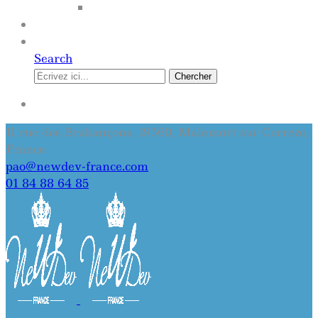
SITE INTERNET
QUI SOMMES-NOUS
CONTACT
Search
Chercher
SE CONNECTER
11 rue des Brabançons, 19360, Malemort sur Correze,
France
pao@newdev-france.com
01 84 88 64 85