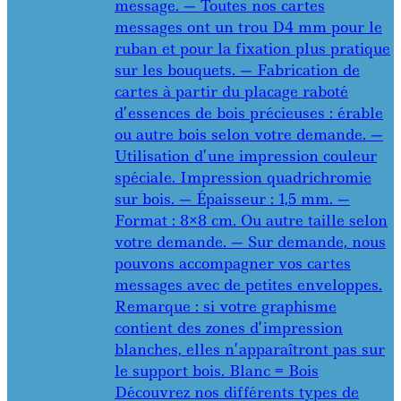
message. — Toutes nos cartes
messages ont un trou D4 mm pour le
ruban et pour la fixation plus pratique
sur les bouquets. — Fabrication de
cartes à partir du placage raboté
d’essences de bois précieuses : érable
ou autre bois selon votre demande. —
Utilisation d’une impression couleur
spéciale. Impression quadrichromie
sur bois. — Épaisseur : 1,5 mm. —
Format : 8×8 cm. Ou autre taille selon
votre demande. — Sur demande, nous
pouvons accompagner vos cartes
messages avec de petites enveloppes.
Remarque : si votre graphisme
contient des zones d’impression
blanches, elles n’apparaîtront pas sur
le support bois. Blanc = Bois
Découvrez nos différents types de