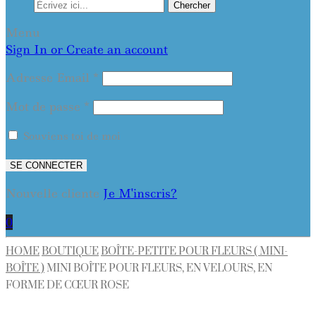
Chercher
Menu
Sign In or Create an account
Adresse Email
*
Mot de passe
*
Souviens toi de moi
SE CONNECTER
Nouvelle cliente
Je M'inscris?
0
HOME
BOUTIQUE
BOÎTE-PETITE POUR FLEURS ( MINI-
BOÎTE )
MINI BOÎTE POUR FLEURS, EN VELOURS, EN
FORME DE CŒUR ROSE