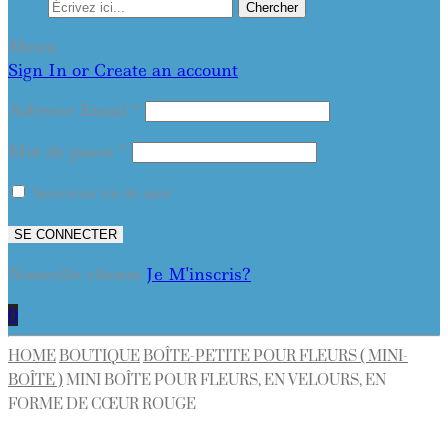
Chercher
Menu
Sign In or Create an account
Adresse Email
*
Mot de passe
*
Souviens toi de moi
SE CONNECTER
Nouvelle cliente
Je M'inscris?
0
HOME
BOUTIQUE
BOÎTE-PETITE POUR FLEURS ( MINI-
BOÎTE )
MINI BOÎTE POUR FLEURS, EN VELOURS, EN
FORME DE CŒUR ROUGE