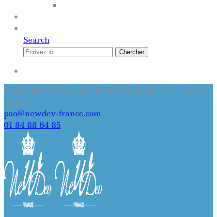
SITE INTERNET
QUI SOMMES-NOUS
CONTACT
Search
Chercher
SE CONNECTER
11 rue des Brabançons, 19360, Malemort sur Correze,
France
pao@newdev-france.com
01 84 88 64 85