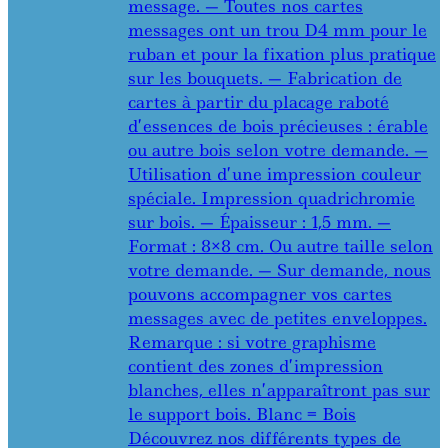
message. — Toutes nos cartes
messages ont un trou D4 mm pour le
ruban et pour la fixation plus pratique
sur les bouquets. — Fabrication de
cartes à partir du placage raboté
d’essences de bois précieuses : érable
ou autre bois selon votre demande. —
Utilisation d’une impression couleur
spéciale. Impression quadrichromie
sur bois. — Épaisseur : 1,5 mm. —
Format : 8×8 cm. Ou autre taille selon
votre demande. — Sur demande, nous
pouvons accompagner vos cartes
messages avec de petites enveloppes.
Remarque : si votre graphisme
contient des zones d’impression
blanches, elles n’apparaîtront pas sur
le support bois. Blanc = Bois
Découvrez nos différents types de