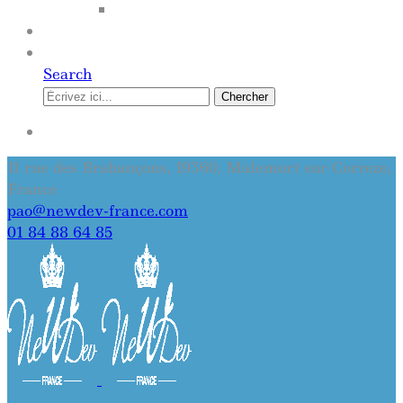
SITE INTERNET
QUI SOMMES-NOUS
CONTACT
Search
Chercher
SE CONNECTER
11 rue des Brabançons, 19360, Malemort sur Correze,
France
pao@newdev-france.com
01 84 88 64 85