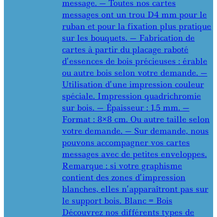
message. — Toutes nos cartes
messages ont un trou D4 mm pour le
ruban et pour la fixation plus pratique
sur les bouquets. — Fabrication de
cartes à partir du placage raboté
d’essences de bois précieuses : érable
ou autre bois selon votre demande. —
Utilisation d’une impression couleur
spéciale. Impression quadrichromie
sur bois. — Épaisseur : 1,5 mm. —
Format : 8×8 cm. Ou autre taille selon
votre demande. — Sur demande, nous
pouvons accompagner vos cartes
messages avec de petites enveloppes.
Remarque : si votre graphisme
contient des zones d’impression
blanches, elles n’apparaîtront pas sur
le support bois. Blanc = Bois
Découvrez nos différents types de