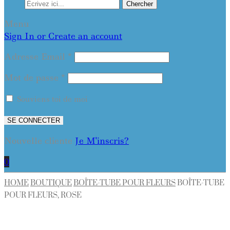
Chercher
Menu
Sign In or Create an account
Adresse Email
*
Mot de passe
*
Souviens toi de moi
SE CONNECTER
Nouvelle cliente
Je M'inscris?
0
HOME
BOUTIQUE
BOÎTE-TUBE POUR FLEURS
BOÎTE-TUBE
POUR FLEURS, ROSE