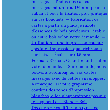
message. — Toutes nos cartes
messages ont un trou D4 mm pour le
ruban et pour la fixation plus pratique
sur les bouquets. — Fabrication de
cartes à partir du placage raboté
d’essences de bois précieuses : érable
ou autre bois selon votre demande. —
Utilisation d’une impression couleur
spéciale. Impression quadrichromie
sur bois. — Épaisseur : 1,5 mm. —
Format : 8×8 cm. Ou autre taille selon
votre demande. — Sur demande, nous
pouvons accompagner vos cartes
messages avec de petites enveloppes.
Remarque : si votre graphisme
contient des zones d’impression
blanches, elles n’apparaîtront pas sur
le support bois. Blanc = Bois
Découvrez nos différents types de