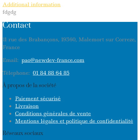
Additional information
fdgdg
Contact
11 rue des Brabançons, 19360, Malemort sur Correze,
France
Email:
pao@newdev-france.com
Télephone:
01 84 88 64 85
À propos de la société
Paiement sécurisé
Livraison
Conditions générales de vente
Mentions légales et politique de confidentialité
Réseaux sociaux