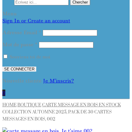
Chercher
Menu
Sign In or Create an account
Adresse Email
*
Mot de passe
*
Souviens toi de moi
SE CONNECTER
Nouvelle cliente
Je M'inscris?
0
HOME
BOUTIQUE
CARTE MESSAGE EN BOIS EN STOCK
COLLECTION AUTOMNE 2025, PACK DE 30 CARTES
MESSAGES EN BOIS, 002