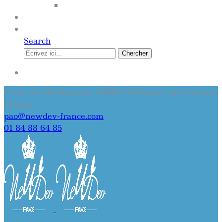
SITE INTERNET
QUI SOMMES-NOUS
CONTACT
Search
Chercher
SE CONNECTER
11 rue des Brabançons, 19360, Malemort sur Correze,
France
pao@newdev-france.com
01 84 88 64 85