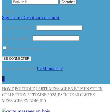
Chercher
Menu
Sign In or Create an account
Adresse Email
*
Mot de passe
*
Souviens toi de moi
SE CONNECTER
Nouvelle cliente
Je M'inscris?
0
HOME
BOUTIQUE
CARTE MESSAGE EN BOIS EN STOCK
COLLECTION AUTOMNE 2025, PACK DE 30 CARTES
MESSAGES EN BOIS, 010