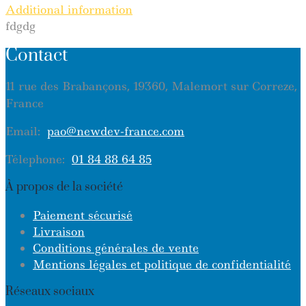
Additional information
fdgdg
Contact
11 rue des Brabançons, 19360, Malemort sur Correze,
France
Email:
pao@newdev-france.com
Télephone:
01 84 88 64 85
À propos de la société
Paiement sécurisé
Livraison
Conditions générales de vente
Mentions légales et politique de confidentialité
Réseaux sociaux