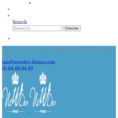
SITE INTERNET
QUI SOMMES-NOUS
CONTACT
Search
Chercher
SE CONNECTER
11 rue des Brabançons, 19360, Malemort sur Correze,
France
pao@newdev-france.com
01 84 88 64 85