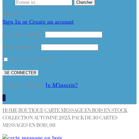
Chercher
Menu
Sign In or Create an account
Adresse Email
*
Mot de passe
*
Souviens toi de moi
SE CONNECTER
Nouvelle cliente
Je M'inscris?
0
HOME
BOUTIQUE
CARTE MESSAGE EN BOIS EN STOCK
COLLECTION AUTOMNE 2025, PACK DE 30 CARTES
MESSAGES EN BOIS, 011