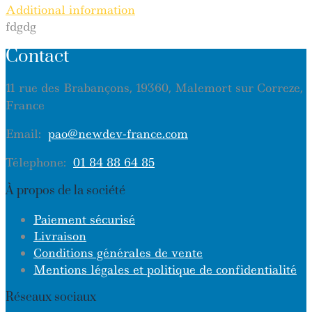
Additional information
fdgdg
Contact
11 rue des Brabançons, 19360, Malemort sur Correze,
France
Email:
pao@newdev-france.com
Télephone:
01 84 88 64 85
À propos de la société
Paiement sécurisé
Livraison
Conditions générales de vente
Mentions légales et politique de confidentialité
Réseaux sociaux