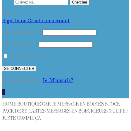
Chercher
Menu
Sign In or Create an account
Adresse Email
*
Mot de passe
*
Souviens toi de moi
SE CONNECTER
Nouvelle cliente
Je M'inscris?
0
HOME
BOUTIQUE
CARTE MESSAGE EN BOIS EN STOCK
PACK DE 30 CARTES MESSAGES EN BOIS, FLEURS, TULIPE /
JUSTE COMME ÇA