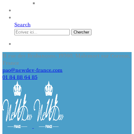
SITE INTERNET
QUI SOMMES-NOUS
CONTACT
Search
Chercher
SE CONNECTER
11 rue des Brabançons, 19360, Malemort sur Correze,
France
pao@newdev-france.com
01 84 88 64 85