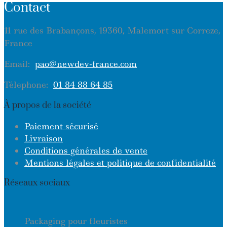
Contact
11 rue des Brabançons, 19360, Malemort sur Correze,
France
Email:
pao@newdev-france.com
Télephone:
01 84 88 64 85
À propos de la société
Paiement sécurisé
Livraison
Conditions générales de vente
Mentions légales et politique de confidentialité
Réseaux sociaux
Packaging pour fleuristes