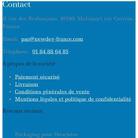
Contact
11 rue des Brabançons, 19360, Malemort sur Correze,
France
Email:
pao@newdev-france.com
Télephone:
01 84 88 64 85
À propos de la société
Paiement sécurisé
Livraison
Conditions générales de vente
Mentions légales et politique de confidentialité
Réseaux sociaux
Packaging pour fleuristes