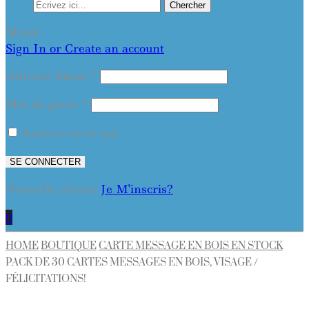
Chercher
Menu
Sign In or Create an account
Adresse Email
*
Mot de passe
*
Souviens toi de moi
SE CONNECTER
Nouvelle cliente
Je M'inscris?
0
HOME
BOUTIQUE
CARTE MESSAGE EN BOIS EN STOCK
PACK DE 30 CARTES MESSAGES EN BOIS, VISAGE /
FÉLICITATIONS!