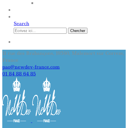
SITE INTERNET
QUI SOMMES-NOUS
CONTACT
Search
Chercher
SE CONNECTER
11 rue des Brabançons, 19360, Malemort sur Correze,
France
pao@newdev-france.com
01 84 88 64 85