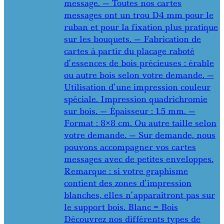
message. — Toutes nos cartes
messages ont un trou D4 mm pour le
ruban et pour la fixation plus pratique
sur les bouquets. — Fabrication de
cartes à partir du placage raboté
d’essences de bois précieuses : érable
ou autre bois selon votre demande. —
Utilisation d’une impression couleur
spéciale. Impression quadrichromie
sur bois. — Épaisseur : 1,5 mm. —
Format : 8×8 cm. Ou autre taille selon
votre demande. — Sur demande, nous
pouvons accompagner vos cartes
messages avec de petites enveloppes.
Remarque : si votre graphisme
contient des zones d’impression
blanches, elles n’apparaîtront pas sur
le support bois. Blanc = Bois
Découvrez nos différents types de