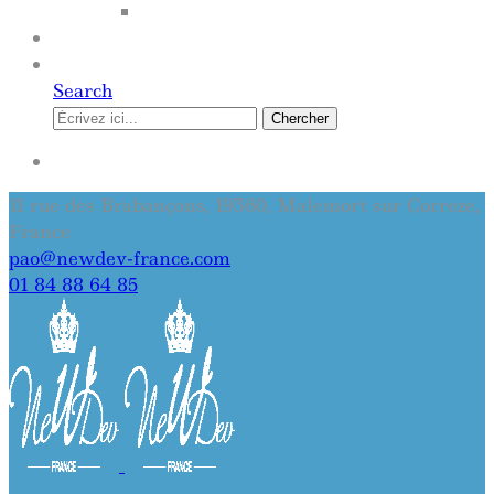
SITE INTERNET
QUI SOMMES-NOUS
CONTACT
Search
Chercher
SE CONNECTER
11 rue des Brabançons, 19360, Malemort sur Correze,
France
pao@newdev-france.com
01 84 88 64 85