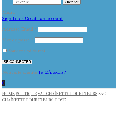
Chercher
Menu
Sign In or Create an account
Adresse Email
*
Mot de passe
*
Souviens toi de moi
SE CONNECTER
Nouvelle cliente
Je M'inscris?
0
HOME
BOUTIQUE
SAC CHAÎNETTE POUR FLEURS
SAC
CHAÎNETTE POUR FLEURS, ROSE