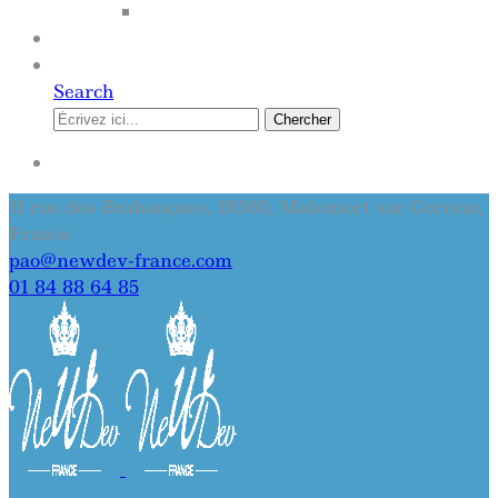
SITE INTERNET
QUI SOMMES-NOUS
CONTACT
Search
Chercher
SE CONNECTER
11 rue des Brabançons, 19360, Malemort sur Correze,
France
pao@newdev-france.com
01 84 88 64 85