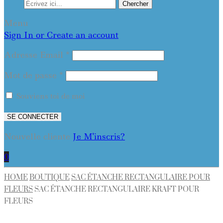
Chercher
Menu
Sign In or Create an account
Adresse Email
*
Mot de passe
*
Souviens toi de moi
SE CONNECTER
Nouvelle cliente
Je M'inscris?
0
HOME
BOUTIQUE
SAC ÉTANCHE RECTANGULAIRE POUR
FLEURS
SAC ÉTANCHE RECTANGULAIRE KRAFT POUR
FLEURS