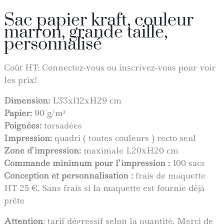
Sac papier kraft, couleur
marron, grande taille,
personnalisé
Coût HT:
Connectez-vous ou inscrivez-vous pour voir
les prix!
Dimension:
L33
xl12
xH
29
cm
Papier:
90 g/m²
Poignées:
torsadées
Impression:
quadri ( toutes couleurs ) recto seul
Zone d’impression:
maximale
L2
0
x
H2
0
cm
Commande minimum pour l’impression :
100 sacs
Conception et personnalisation :
frais de maquette
HT 25 €. Sans frais si la maquette est fournie déjà
prête
Attention
: tarif dégressif selon la quantité. Merci de