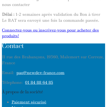
nous contacter
Délai :
1-2 semaines après validation du Bon à tirer
Le BAT sera envoyé une fois la commande passée.
Connectez-vous ou inscrivez-vous pour acheter des
produits!
Contact
11 rue des Brabançons, 19360, Malemort sur Correze,
France
Email:
pao@newdev-france.com
Télephone:
01 84 88 64 85
À propos de la société
Paiement sécurisé