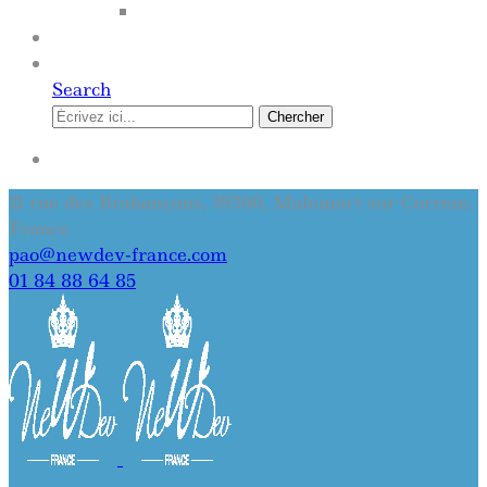
SITE INTERNET
QUI SOMMES-NOUS
CONTACT
Search
Chercher
SE CONNECTER
11 rue des Brabançons, 19360, Malemort sur Correze,
France
pao@newdev-france.com
01 84 88 64 85