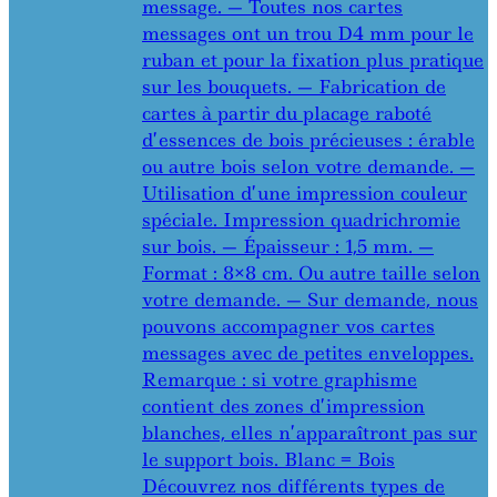
message. — Toutes nos cartes
messages ont un trou D4 mm pour le
ruban et pour la fixation plus pratique
sur les bouquets. — Fabrication de
cartes à partir du placage raboté
d’essences de bois précieuses : érable
ou autre bois selon votre demande. —
Utilisation d’une impression couleur
spéciale. Impression quadrichromie
sur bois. — Épaisseur : 1,5 mm. —
Format : 8×8 cm. Ou autre taille selon
votre demande. — Sur demande, nous
pouvons accompagner vos cartes
messages avec de petites enveloppes.
Remarque : si votre graphisme
contient des zones d’impression
blanches, elles n’apparaîtront pas sur
le support bois. Blanc = Bois
Découvrez nos différents types de