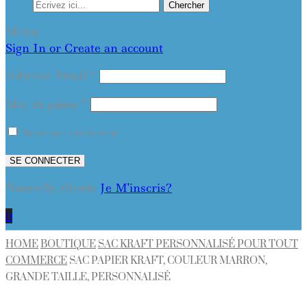
Chercher
Menu
Sign In or Create an account
Adresse Email
*
Mot de passe
*
Souviens toi de moi
SE CONNECTER
Nouvelle cliente
Je M'inscris?
0
HOME
BOUTIQUE
SAC KRAFT PERSONNALISÉ POUR TOUT
COMMERCE
SAC PAPIER KRAFT, COULEUR MARRON,
GRANDE TAILLE, PERSONNALISÉ