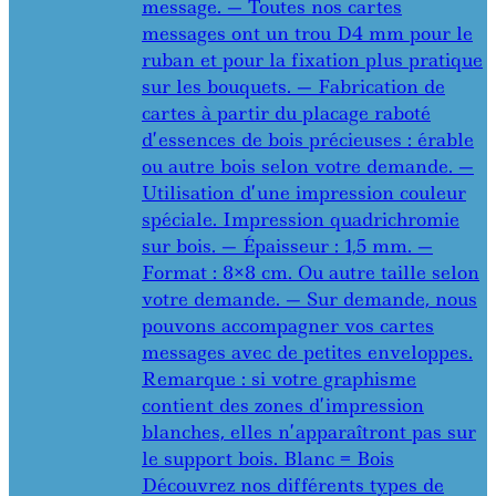
message. — Toutes nos cartes
messages ont un trou D4 mm pour le
ruban et pour la fixation plus pratique
sur les bouquets. — Fabrication de
cartes à partir du placage raboté
d’essences de bois précieuses : érable
ou autre bois selon votre demande. —
Utilisation d’une impression couleur
spéciale. Impression quadrichromie
sur bois. — Épaisseur : 1,5 mm. —
Format : 8×8 cm. Ou autre taille selon
votre demande. — Sur demande, nous
pouvons accompagner vos cartes
messages avec de petites enveloppes.
Remarque : si votre graphisme
contient des zones d’impression
blanches, elles n’apparaîtront pas sur
le support bois. Blanc = Bois
Découvrez nos différents types de