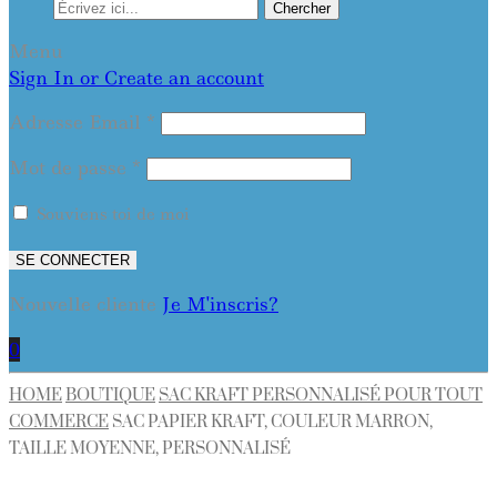
Chercher
Menu
Sign In or Create an account
Adresse Email
*
Mot de passe
*
Souviens toi de moi
SE CONNECTER
Nouvelle cliente
Je M'inscris?
0
HOME
BOUTIQUE
SAC KRAFT PERSONNALISÉ POUR TOUT
COMMERCE
SAC PAPIER KRAFT, COULEUR MARRON,
TAILLE MOYENNE, PERSONNALISÉ