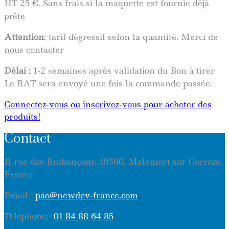
HT 25 €. Sans frais si la maquette est fournie déjà
prête
Attention
: tarif dégressif selon la quantité. Merci de
nous contacter
Délai :
1-2 semaines après validation du Bon à tirer
Le BAT sera envoyé une fois la commande passée.
Connectez-vous ou inscrivez-vous pour acheter des
produits!
Contact
11 rue des Brabançons, 19360, Malemort sur Correze,
France
Email:
pao@newdev-france.com
Télephone:
01 84 88 64 85