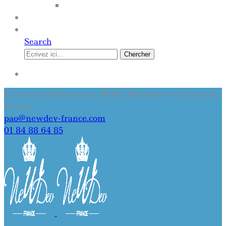
SITE INTERNET
QUI SOMMES-NOUS
CONTACT
Search
Chercher
SE CONNECTER
11 rue des Brabançons, 19360, Malemort sur Correze,
France
pao@newdev-france.com
01 84 88 64 85