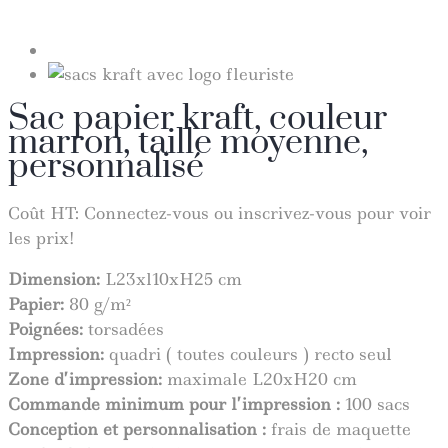
Sac papier kraft, couleur
marron, taille moyenne,
personnalisé
Coût HT:
Connectez-vous ou inscrivez-vous pour voir
les prix!
Dimension:
L
23
xl1
0
xH
25
cm
Papier:
80 g/m²
Poignées:
torsadées
Impression:
quadri ( toutes couleurs ) recto seul
Zone d’impression:
maximale
L2
0
x
H2
0
cm
Commande minimum pour l’impression :
100 sacs
Conception et personnalisation :
frais de maquette