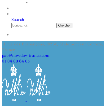
SITE INTERNET
QUI SOMMES-NOUS
CONTACT
Search
Chercher
SE CONNECTER
11 rue des Brabançons, 19360, Malemort sur Correze,
France
pao@newdev-france.com
01 84 88 64 85