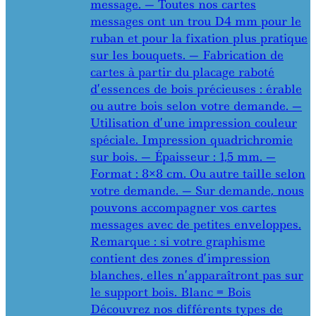
message. — Toutes nos cartes
messages ont un trou D4 mm pour le
ruban et pour la fixation plus pratique
sur les bouquets. — Fabrication de
cartes à partir du placage raboté
d’essences de bois précieuses : érable
ou autre bois selon votre demande. —
Utilisation d’une impression couleur
spéciale. Impression quadrichromie
sur bois. — Épaisseur : 1,5 mm. —
Format : 8×8 cm. Ou autre taille selon
votre demande. — Sur demande, nous
pouvons accompagner vos cartes
messages avec de petites enveloppes.
Remarque : si votre graphisme
contient des zones d’impression
blanches, elles n’apparaîtront pas sur
le support bois. Blanc = Bois
Découvrez nos différents types de