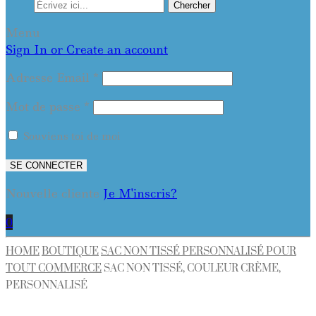
Chercher
Menu
Sign In or Create an account
Adresse Email
*
Mot de passe
*
Souviens toi de moi
SE CONNECTER
Nouvelle cliente
Je M'inscris?
0
HOME
BOUTIQUE
SAC NON TISSÉ PERSONNALISÉ POUR
TOUT COMMERCE
SAC NON TISSÉ, COULEUR CRÈME,
PERSONNALISÉ