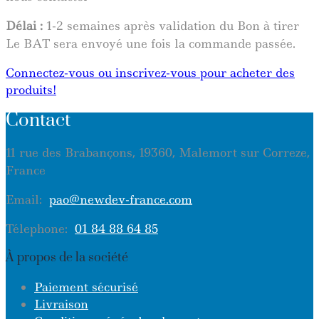
Délai :
1-2 semaines après validation du Bon à tirer
Le BAT sera envoyé une fois la commande passée.
Connectez-vous ou inscrivez-vous pour acheter des
produits!
Contact
11 rue des Brabançons, 19360, Malemort sur Correze,
France
Email:
pao@newdev-france.com
Télephone:
01 84 88 64 85
À propos de la société
Paiement sécurisé
Livraison