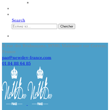
SITE INTERNET
QUI SOMMES-NOUS
CONTACT
Search
Chercher
SE CONNECTER
11 rue des Brabançons, 19360, Malemort sur Correze,
France
pao@newdev-france.com
01 84 88 64 85