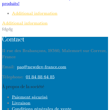
produits!
Additional information
Additional information
fdgdg
Contact
11 rue des Brabançons, 19360, Malemort sur Correze,
France
Email:
pao@newdev-france.com
Télephone:
01 84 88 64 85
À propos de la société
Paiement sécurisé
Livraison
Conditions générales de vente