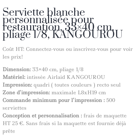
Serviette blanche
personnalisée pour
restauration, 33×40 cm,
pliage 1/8, KANGOUROU
Coût HT:
Connectez-vous ou inscrivez-vous pour voir
les prix!
Dimension:
33×40 cm, pliage 1/8
Matériel:
intissée Airlaid KANGOUROU
Impression:
quadri ( toutes couleurs ) recto seul
Zone d’impression:
maximale
L8
x
H19
cm
Commande minimum pour l’impression :
500
serviettes
Conception et personnalisation :
frais de maquette
HT 25 €. Sans frais si la maquette est fournie déjà
prête