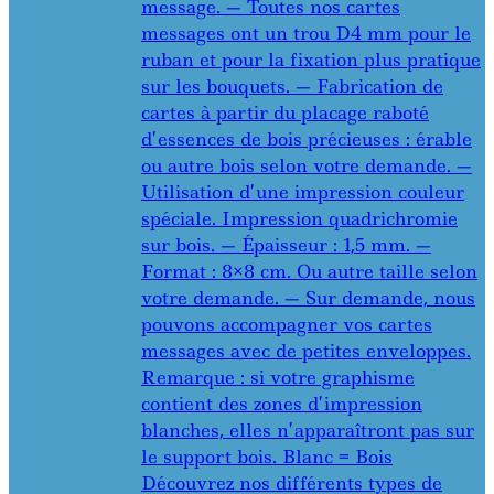
message. — Toutes nos cartes
messages ont un trou D4 mm pour le
ruban et pour la fixation plus pratique
sur les bouquets. — Fabrication de
cartes à partir du placage raboté
d’essences de bois précieuses : érable
ou autre bois selon votre demande. —
Utilisation d’une impression couleur
spéciale. Impression quadrichromie
sur bois. — Épaisseur : 1,5 mm. —
Format : 8×8 cm. Ou autre taille selon
votre demande. — Sur demande, nous
pouvons accompagner vos cartes
messages avec de petites enveloppes.
Remarque : si votre graphisme
contient des zones d’impression
blanches, elles n’apparaîtront pas sur
le support bois. Blanc = Bois
Découvrez nos différents types de