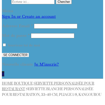
Chercher
Menu
Sign In or Create an account
Adresse Email
*
Mot de passe
*
Souviens toi de moi
SE CONNECTER
Nouvelle cliente
Je M'inscris?
0
HOME
BOUTIQUE
SERVIETTE PERSONNALISÉE POUR
RESTAURANT
SERVIETTE BLANCHE PERSONNALISÉE
POUR RESTAURATION, 33×40 CM, PLIAGE 1/8, KANGOUROU