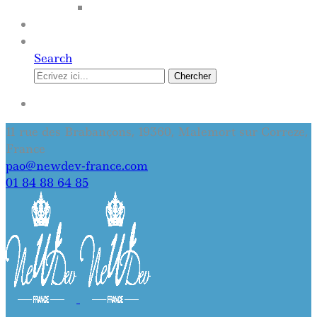
SITE INTERNET
QUI SOMMES-NOUS
CONTACT
Search
Chercher
SE CONNECTER
11 rue des Brabançons, 19360, Malemort sur Correze,
France
pao@newdev-france.com
01 84 88 64 85