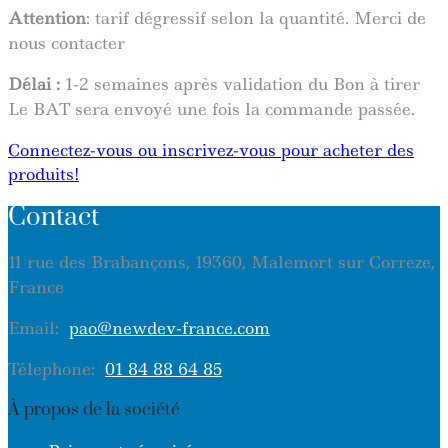
Attention
: tarif dégressif selon la quantité. Merci de
nous contacter
Délai :
1-2 semaines après validation du Bon à tirer
Le BAT sera envoyé une fois la commande passée.
Connectez-vous ou inscrivez-vous pour acheter des
produits!
Contact
11 rue des Brabançons, 19360, Malemort sur Correze,
France
Email:
pao@newdev-france.com
Télephone:
01 84 88 64 85
À propos de la société